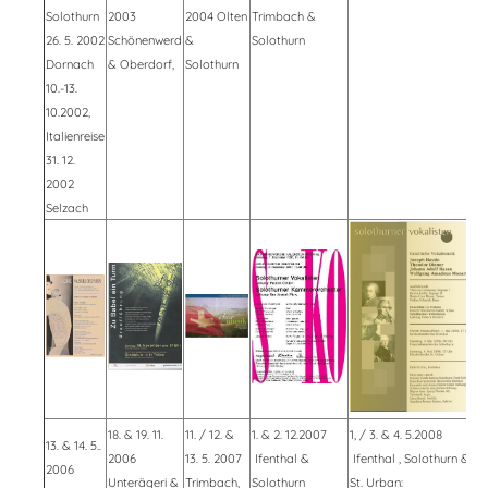
Solothurn
2003
2004 Olten
Trimbach &
26. 5. 2002
Schönenwerd
&
Solothurn
Dornach
& Oberdorf,
Solothurn
10.-13.
10.2002,
Italienreise
31. 12.
2002
Selzach
18. & 19. 11.
11. / 12. &
1. & 2. 12.2007
1, / 3. & 4. 5.2008
13. & 14. 5..
2006
13. 5. 2007
Ifenthal &
Ifenthal , Solothurn &
2006
Unterägeri &
Trimbach,
Solothurn
St. Urban: