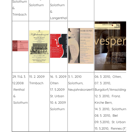
Solothurn
Solothurn
Solothurn
&
&
Trimbach
Langenthal
29. 11.& 3.
15. 2. 2009
16. 5. 2009
3. 1.. 2010
06. 3. 2010, Olten,
12.2008
Trimbach
Olten
Solothurn,
07. 3. 2010,
Ifenthal
17. 5.2009
Neujahrskonzert1
Burgdorf/Amsoldingen
&
St. Urban
12. 3. 2010, Franz.
Solothurn
10. 6. 2009
Kirche Bern,
Solothurn
14. 3. 2010, Solothurn
08. 5. 2010, Biel
09. 5.2010, St. Urban
15. 5.2010, Rennes (F)