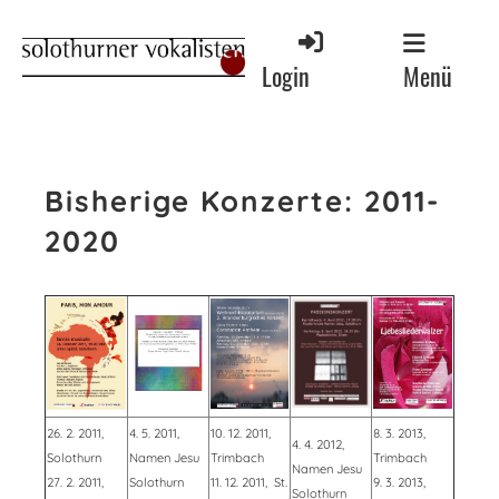
Menü
Login
Bisherige Konzerte: 2011-
2020
26. 2. 2011,
4. 5. 2011,
10. 12. 2011,
8. 3. 2013,
4. 4. 2012,
Solothurn
Namen Jesu
Trimbach
Trimbach
Namen Jesu
27. 2. 2011,
Solothurn
11. 12. 2011, St.
9. 3. 2013,
Solothurn