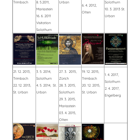
Trimbach
8. 5.2011,
Urban
Solothurn
6. 4. 2012,
Mariastein
10. 3. 2013 St.
Olten
16. 6. 2011
Urban
Visitation
Solothurn
21. 12. 2013,
3. 5. 2014,
27. 3. 2015,
19. 12. 2015,
1. 4. 2017,
Trimbach
Solothurn
Zürich
Trimbach
Solothurn
22. 12. 2013,
4. 5. 2014, St.
28. 3. 2015,
20. 12. 2015,
2. 4. 2017,
St. Urban
Urban
Solothurn
St. Urban
Engelberg
29. 3. 2015,
Mariastein
03. 4. 2015,
Olten